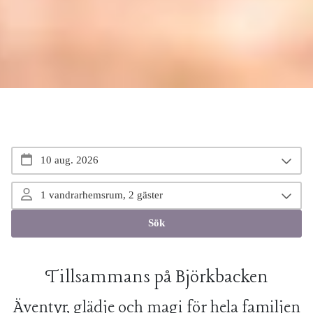
Pause
Boka din semester
Tillsammans på Björkbacken
Äventyr, glädje och magi för hela familjen