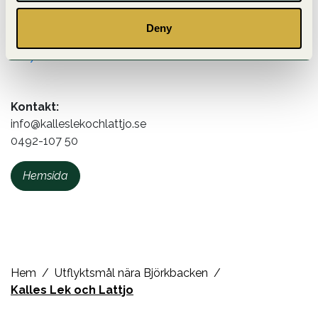
luftkanonerna! I sköldpaddan Kalles värld finns djuren
från havet lite här och där.
Deny
Utflyktsmål
Kontakt:
info@kalleslekochlattjo.se
0492-107 50
Hemsida
Hem
Utflyktsmål nära Björkbacken
Kalles Lek och Lattjo