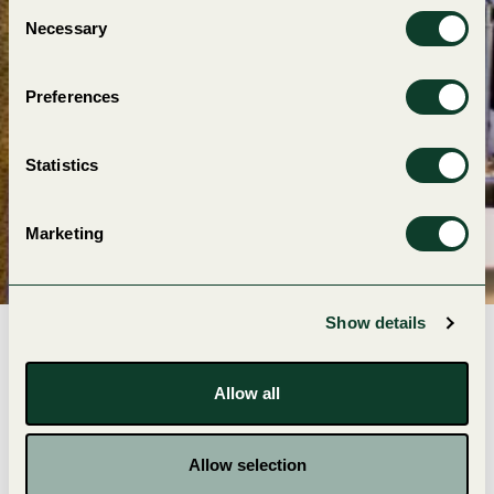
Consent
Necessary
Selection
Preferences
Statistics
Marketing
Show details
Kalles Lek och Lattjo
Allow all
Här kan du hoppa, klättra, studsa och åka ut för långa
rutschkanor. Dyk ner i ett hav av bollar, klättra upp för de
färgglada mjuka trapporna, ta rutschkanan ner och susa
Allow selection
ut ur hajens gap. Se hur långt du kan skjuta med